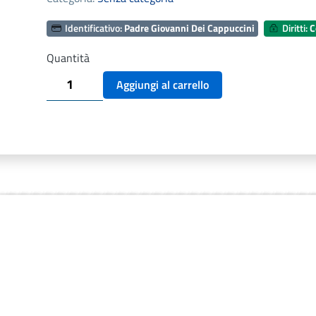
Identificativo:
Padre Giovanni Dei Cappuccini
Diritti:
C
Quantità
Padre
Aggiungi al carrello
Giovanni
Dei
Cappuccini
quantità