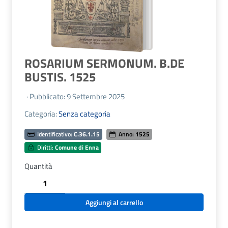
ROSARIUM SERMONUM. B.DE
BUSTIS. 1525
· Pubblicato: 9 Settembre 2025
Categoria:
Senza categoria
Identificativo:
C.36.1.15
Anno:
1525
Diritti:
Comune di Enna
Quantità
ROSARIUM
SERMONUM.
B.DE
Aggiungi al carrello
BUSTIS.
1525
quantità