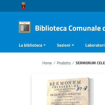
Vai ai contenuti
Vai al menu di navigazione
Vai al footer
Biblioteca Comunale 
La biblioteca
Sezioni
Laboratori 
Home
/
Prodotto
/
SERMORUM CELEB