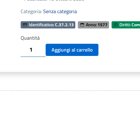
Categoria:
Senza categoria
Identificativo:
C.37.2.13
Anno:
1577
Diritti:
Comu
Quantità
SERMORUM
Aggiungi al carrello
CELEBERRIMI
SACRAE
SCRIPTURAE
PROFESSORIS.
FR.
GABRIELIS
BARLETTAE.
1577
quantità