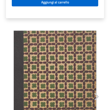
Aggiungi al carrello
-
CRONACHETTA
SICILIANA
DELL’ESTATE
1943.
NINO
SAVARESE.
1943
quantità