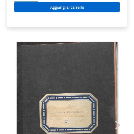
-
Aggiungi al carrello
LETTERE
A
NINO
SAVARESEPARTE
SECONDA.
AUTORI
VARI
quantità