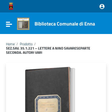
Vai ai contenuti
Vai al menu di navigazione
Vai al footer
Biblioteca Comunale di Enna
Attiva / disattiva la navigazione
Home
/
Prodotto
/
SEZ.SAV. 35.1.221 – LETTERE A NINO SAVARESEPARTE
SECONDA. AUTORI VARI