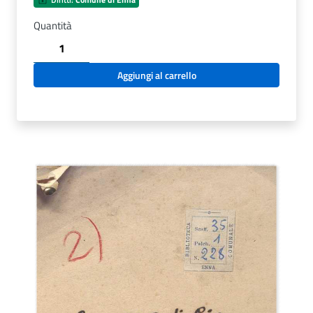
Quantità
SEZ.SAV.
35.1.228
-
Aggiungi al carrello
LE
NOZZE
DI
LIA.
DRAMMA.
NINO
SAVARESE
quantità