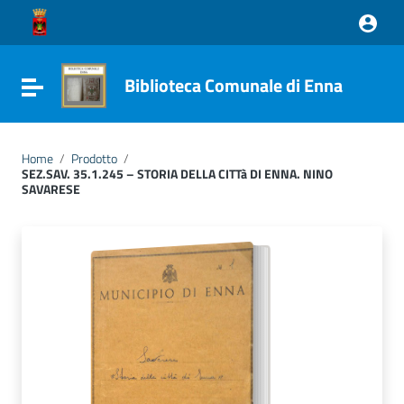
Vai ai contenuti
Vai al menu di navigazione
Vai al footer
Biblioteca Comunale di Enna
Attiva / disattiva la navigazione
Home
/
Prodotto
/
SEZ.SAV. 35.1.245 – STORIA DELLA CITTà DI ENNA. NINO
SAVARESE