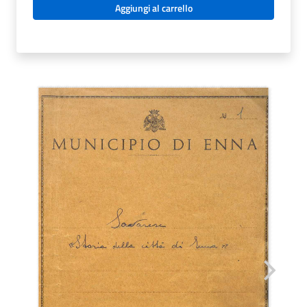
Aggiungi al carrello
STORIA
DELLA
CITTà
DI
ENNA.
NINO
SAVARESE
quantità