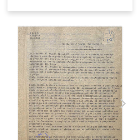
NINO
SAVARESE
quantità