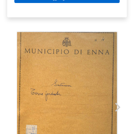
TERRE
PERDUTE.
DRAMMA
IN
DUECQUADRI.
NINO
SAVARESE
quantità