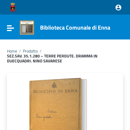
Vai ai contenuti
Vai al menu di navigazione
Vai al footer
Biblioteca Comunale di Enna
Attiva / disattiva la navigazione
Home
/
Prodotto
/
SEZ.SAV. 35.1.280 – TERRE PERDUTE. DRAMMA IN
DUECQUADRI. NINO SAVARESE