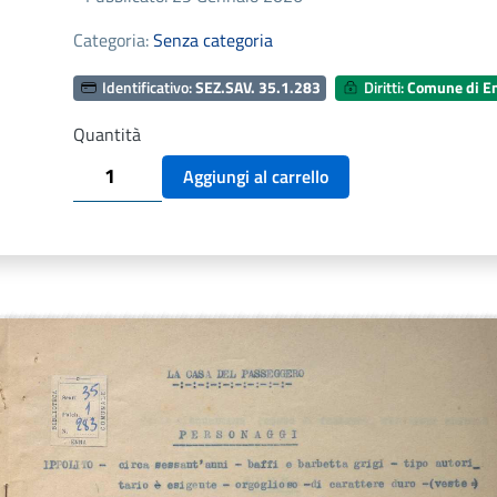
Categoria:
Senza categoria
Identificativo:
SEZ.SAV. 35.1.283
Diritti:
Comune di E
Quantità
SEZ.SAV.
Aggiungi al carrello
35.1.283
-
LA
CASA
DEL
PASSEGGIO.
NINO
SAVARESE
quantità