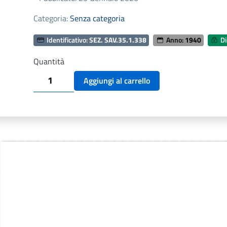
Categoria:
Senza categoria
Identificativo:
SEZ. SAV.35.1.338
Anno:
1940
Di
Quantità
SEZ.
Aggiungi al carrello
SAV.35.1.338
-
IL
LUNARIO
SICILIANO.
NINO
SAVARESE.
1940
quantità