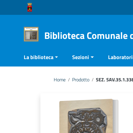
Vai ai contenuti
Vai al menu di navigazione
Vai al footer
Biblioteca Comunale 
La biblioteca
Sezioni
Laboratori 
Home
/
Prodotto
/
SEZ. SAV.35.1.33