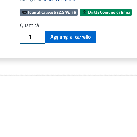
Identificativo:
SEZ.SAV. 45
Diritti:
Comune di Enna
Quantità
SEZ.SAV.
Aggiungi al carrello
45
-
POESIE
INEDITE
DI
NINO
SAVARESE
quantità