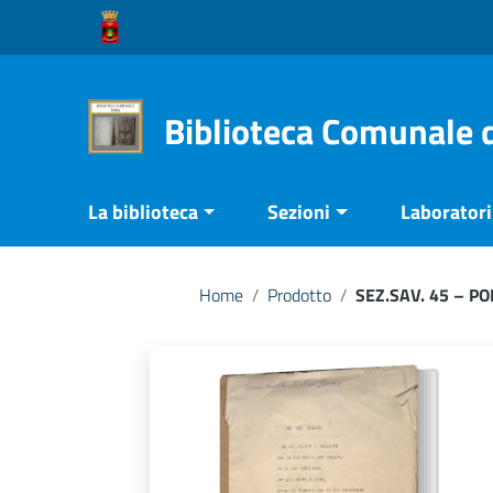
Vai ai contenuti
Vai al menu di navigazione
Vai al footer
Biblioteca Comunale 
La biblioteca
Sezioni
Laboratori 
Home
/
Prodotto
/
SEZ.SAV. 45 – P