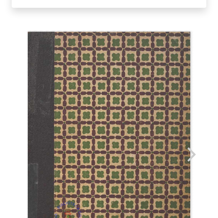
DI
PETRA.
NINO
SAVARESE.
1937
quantità