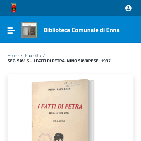
Vai ai contenuti
Vai al menu di navigazione
Vai al footer
Biblioteca Comunale di Enna
Attiva / disattiva la navigazione
Home
/
Prodotto
/
SEZ. SAV. 5 – I FATTI DI PETRA. NINO SAVARESE. 1937