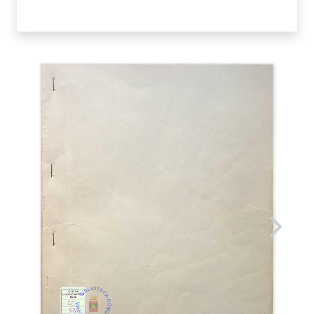
SAVARESE
NARRATORE.
ERMANNO
SCUDERI
quantità