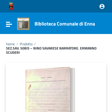
Vai ai contenuti
Vai al menu di navigazione
Vai al footer
Biblioteca Comunale di Enna
Attiva / disattiva la navigazione
Home
/
Prodotto
/
SEZ.SAV. 50BIS – NINO SAVARESE NARRATORE. ERMANNO
SCUDERI