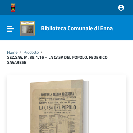
Vai ai contenuti
Vai al menu di navigazione
Vai al footer
Biblioteca Comunale di Enna
Attiva / disattiva la navigazione
Home
/
Prodotto
/
SEZ.SAV. M. 35.1.16 – LA CASA DEL POPOLO. FEDERICO
SAVARESE