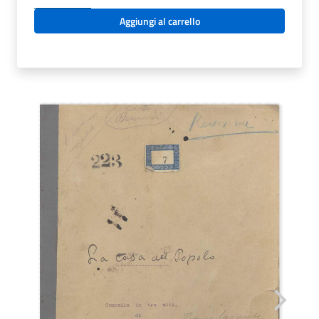
35.1.16
Aggiungi al carrello
-
LA
CASA
DEL
POPOLO.
FEDERICO
SAVARESE
quantità