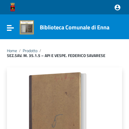
Vai ai contenuti
Vai al menu di navigazione
Vai al footer
Biblioteca Comunale di Enna
Attiva / disattiva la navigazione
Home
/
Prodotto
/
SEZ.SAV. M. 35.1.5 – API E VESPE. FEDERICO SAVARESE