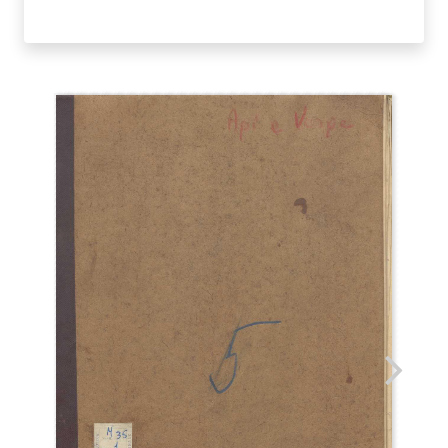
API
E
VESPE.
FEDERICO
SAVARESE
quantità