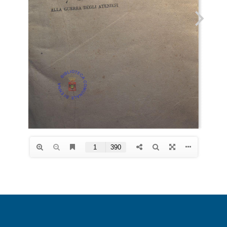
ALESSI
-
Volume
2
-
parte
seconda
quantità