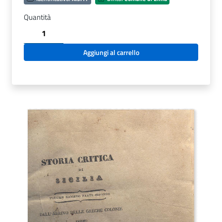
Quantità
STORIA
CRITICA
DI
Aggiungi al carrello
SICILIA
DAI
TEMPI
FAVOLOSI
INSINO
ALLA
CADUTA
DELL'IMPERO
ROMANO
-
DIVISA
IN
QUATTRO
VOLUMI-
SCRITTA
DAL
CAN.
GIUSEPPE