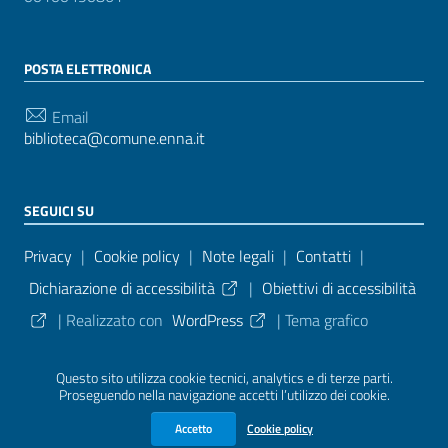
POSTA ELETTRONICA
Email
biblioteca@comune.enna.it
SEGUICI SU
Sezione Link Utili
Privacy
|
Cookie policy
|
Note legali
|
Contatti
|
Dichiarazione di accessibilità
|
Obiettivi di accessibilità
| Realizzato con
WordPress
|
Tema grafico
ItaliaWP2
| Basato sul
Prototipo per siti PA di AgID
Questo sito utilizza cookie tecnici, analytics e di terze parti.
Proseguendo nella navigazione accetti l’utilizzo dei cookie.
Sezione Credits
Accetto
Cookie policy