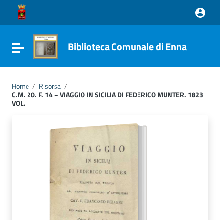
Vai ai contenuti
Vai al menu di navigazione
Vai al footer
Biblioteca Comunale di Enna
Attiva / disattiva la navigazione
Home
/
Risorsa
/
C.M. 20. F. 14 – VIAGGIO IN SICILIA DI FEDERICO MUNTER. 1823
VOL. I