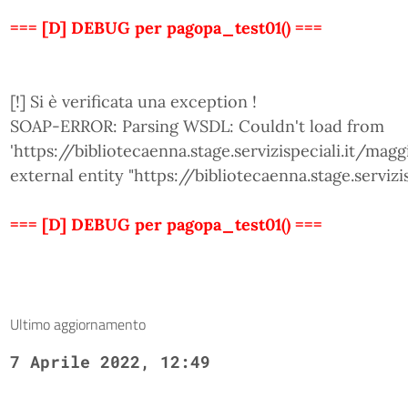
=== [D] DEBUG per pagopa_test01() ===
[!] Si è verificata una exception !
SOAP-ERROR: Parsing WSDL: Couldn't load from
'https://bibliotecaenna.stage.servizispeciali.it/magg
external entity "https://bibliotecaenna.stage.serviz
=== [D] DEBUG per pagopa_test01() ===
Ultimo aggiornamento
7 Aprile 2022, 12:49