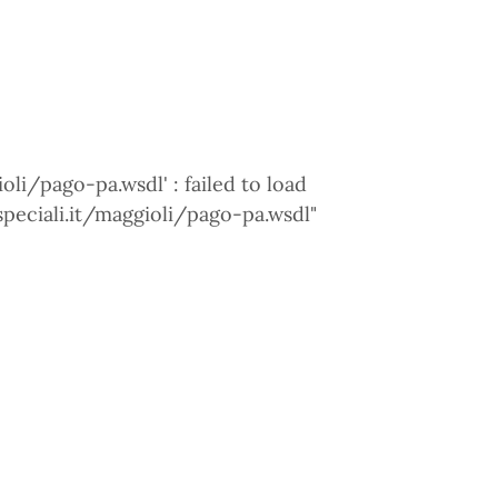
ioli/pago-pa.wsdl' : failed to load
ispeciali.it/maggioli/pago-pa.wsdl"